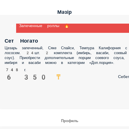
Мәзір
Запеченные роллы 🔥
Сет Ногато
Цезарь запеченный, Сяке Спайси, Темпура Калифорния с
лососем. 24шт. 2 комплекта (имбирь, васаби, соевый
соус). Приобрести дополнительные порции соевого соуса,
имбиря и васаби можно в категории «Доп.порция».
748 г.
6 350 ₸
Себе
Профиль