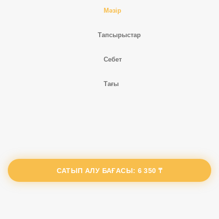
Мәзір
Тапсырыстар
Себет
Тағы
САТЫП АЛУ БАҒАСЫ:
6 350 ₸