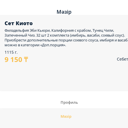
Мәзір
Сет Киото
Филадельфия Эби Кьюри, Калифорния с крабом, Тунец Чили,
Запеченный Чиз. 32 шт 2 комплекта (имбирь, васаби, соевый соус).
Приобрести дополнительные порции соевого соуса, имбиря и васа
можно в категории «Доп.порция».
1115 г.
9 150 ₸
Себе
Профиль
Мәзір