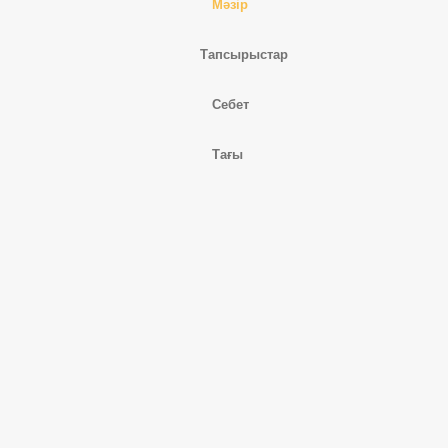
Мәзір
Тапсырыстар
Себет
Тағы